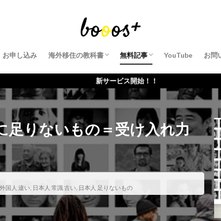
【有料会員】一般の方
【有料会員】美容師の方
英語学習法
お申し込み
海外移住の教科書
無料記事
YouTube
お問
【有料会員】一般の方
【有料会員】美容師の方
英語学習法
新サービス開始！！
に足りないもの＝受け入れ力
 外国人 違い
,
日本人 常識 古い
,
日本人 足りないもの