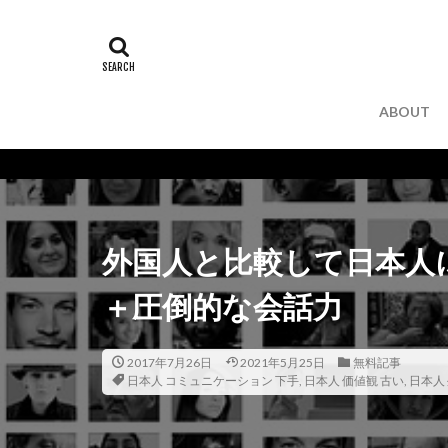
ABOUT
外国人と比較して日本人
＋圧倒的な会話力
2017年7月26日
2021年5月25日
無料記事
日本人 コミュニケーション 下手
,
日本人 価値観 古い
,
日本人