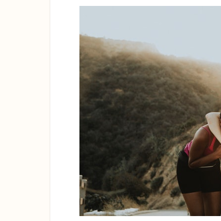
自
分
の
存
在
価
値
を
再
確
認
2
他人
を先
に判
断す
る日
本
人、
後で
判断