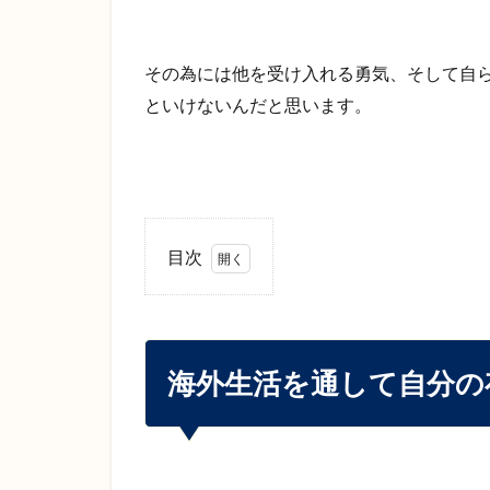
その為には他を受け入れる勇気、そして自
といけないんだと思います。
目次
1
海
外
生
海外生活を通して自分の
活
を
通
し
て